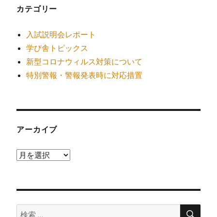
カテゴリー
入試説明会レポート
学び舎トピックス
新型コロナウィルス対策について
特別警報・警報発表時に対応措置
アーカイブ
ア
ー
カ
イ
検
ブ
検
索