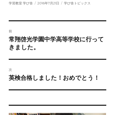
投
投
カ
学習教室 学び舎
2016年7月21日
学び舎トピックス
稿
稿
テ
者
日:
ゴ
リ
ー
投
前
稿
常翔啓光学園中学高等学校に行って
前
の
きました。
ナ
投
ビ
稿:
ゲ
次
英検合格しました！おめでとう！
次
ー
の
シ
投
稿:
ョ
ン