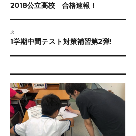
稿
2018公立高校 合格速報！
前
の
ナ
投
ビ
稿:
次
ゲ
1学期中間テスト対策補習第2弾!
次
の
ー
投
シ
稿:
ョ
ン