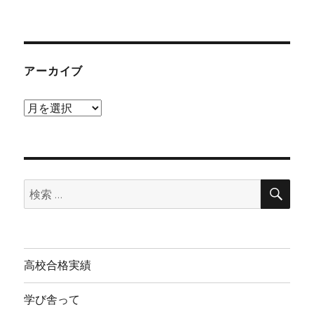
アーカイブ
ア
ー
カ
イ
検
ブ
検
索
索:
高校合格実績
学び舎って