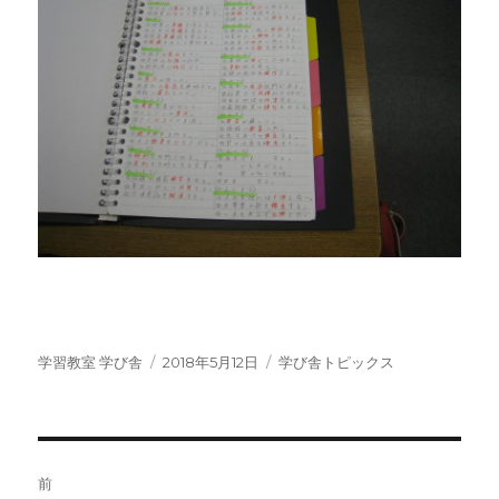
投
投
カ
学習教室 学び舎
2018年5月12日
学び舎トピックス
稿
稿
テ
者
日:
ゴ
リ
ー
投
前