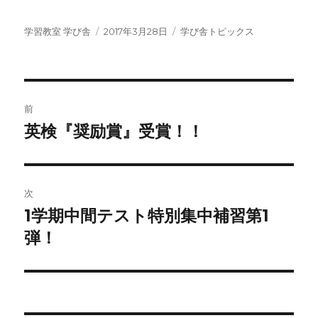
投
投
カ
学習教室 学び舎
2017年3月28日
学び舎トピックス
稿
稿
テ
者
日:
ゴ
リ
ー
投
前
稿
英検『奨励賞』受賞！！
前
の
ナ
投
ビ
稿:
次
ゲ
1学期中間テスト特別集中補習第1
次
の
弾！
ー
投
シ
稿:
ョ