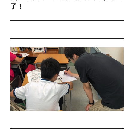
の
了！
ー
投
シ
稿:
ョ
ン