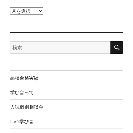
ア
ー
カ
イ
検
ブ
検
索
索:
高校合格実績
学び舎って
入試個別相談会
Live学び舎