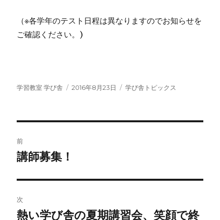
（※各学年のテスト日程は異なりますのでお知らせを
ご確認ください。)
投
投
カ
学習教室 学び舎
2016年8月23日
学び舎トピックス
稿
稿
テ
者
日:
ゴ
リ
ー
投
前
稿
講師募集！
前
の
ナ
投
ビ
稿:
次
ゲ
熱い学び舎の夏期講習会、笑顔で終
次