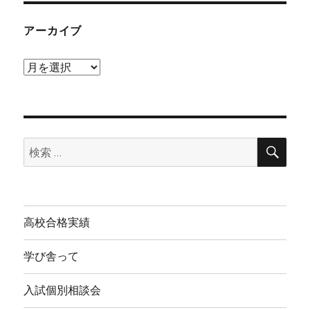
アーカイブ
ア
ー
カ
イ
検
ブ
検
索
索:
高校合格実績
学び舎って
入試個別相談会