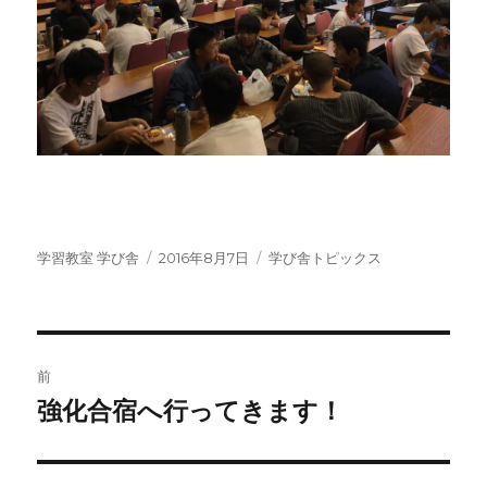
投
投
カ
学習教室 学び舎
2016年8月7日
学び舎トピックス
稿
稿
テ
者
日:
ゴ
リ
ー
投
前
稿
強化合宿へ行ってきます！
前
の
ナ
投