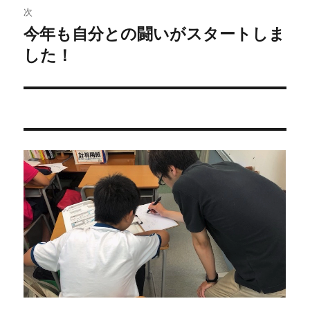
ビ
稿:
次
ゲ
今年も自分との闘いがスタートしま
次
の
した！
ー
投
シ
稿:
ョ
ン