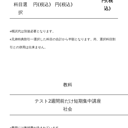
円(税
科目選
円(税込)
円(税込)
込)
択
※模試代は別途必要となります。
※兄弟特典割引•••選択した科目の合計から半額となります。尚、選択科目割
引との併用は出来ません。
教科
テスト2週間前だけ短期集中講座
社会
※費用には教材費が含まれています。