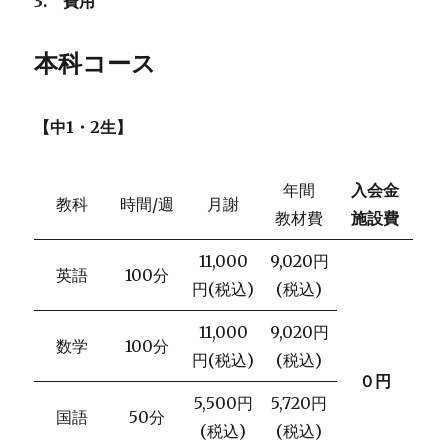
3.
費用
本科コース
【中1・2生】
年間
入会金
教科
時間/週
月謝
教材費
施設費
11,000
9,020円
英語
100分
円(税込)
(税込)
11,000
9,020円
数学
100分
円(税込)
(税込)
０円
5,500円
5,720円
国語
50分
(税込)
(税込)