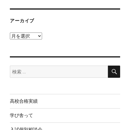
アーカイブ
ア
ー
カ
イ
検
ブ
検
索
索:
高校合格実績
学び舎って
入試個別相談会