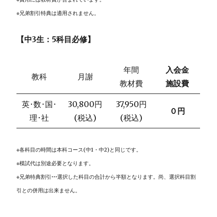
※兄弟割引特典は適用されません。
【中3生：5科目必修】
年間
入会金
教科
月謝
教材費
施設費
英･数･国･
30,800円
37,950円
０円
理･社
(税込)
(税込)
※各科目の時間は本科コース(中1・中2)と同じです。
※模試代は別途必要となります。
※兄弟特典割引•••選択した科目の合計から半額となります。尚、選択科目割
引との併用は出来ません。