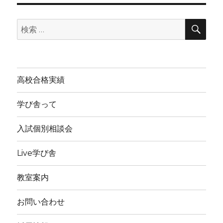
イ
検
ブ
検
索
索:
高校合格実績
学び舎って
入試個別相談会
Live学び舎
教室案内
お問い合わせ