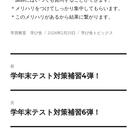
＊メリハリをつけてしっかり集中してもらいます。
＊このメリハリがあるから結果に繋がります。
投
投
カ
学習教室 学び舎
2026年2月25日
学び舎トピックス
稿
稿
テ
者
日:
ゴ
リ
ー
投
前
稿
学年末テスト対策補習4弾！
前
の
ナ
投
ビ
稿:
次
ゲ
学年末テスト対策補習6弾！
次
の
ー
投