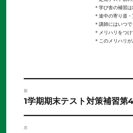
＊学び舎の補習は
＊途中の寄り道・
＊講師にはいつで
＊メリハリをつけ
＊このメリハリが
投
前
稿
1学期期末テスト対策補習第
前
の
ナ
投
ビ
稿:
次