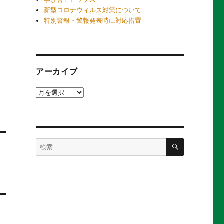
新型コロナウィルス対策について
特別警報・警報発表時に対応措置
アーカイブ
ア
ー
カ
イ
ブ
検
検
索
索: