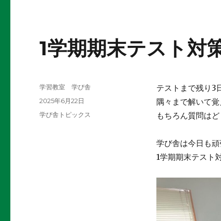
1学期期末テスト対
投
学習教室 学び舎
テストまで残り3
稿
投
2025年6月22日
隅々まで解いて覚
者
稿
カ
学び舎トピックス
もちろん質問はどし
日:
テ
ゴ
学び舎は今日も頑
リ
ー
1学期期末テスト