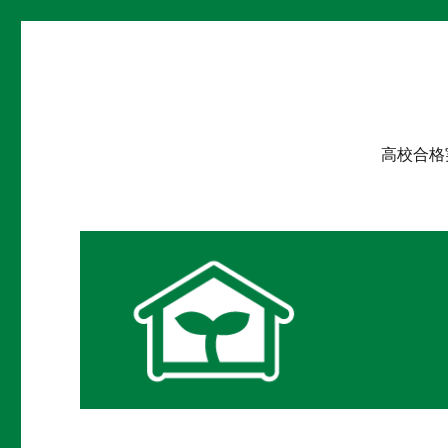
学習教室 学び舎
枚方市にある進学塾です。
高校合格