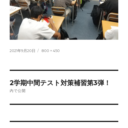
投
フ
2021年9月20日
800 × 450
稿
ル
日:
サ
イ
ズ
投
2学期中間テスト対策補習第3弾！
稿
内で公開
ナ
ビ
ゲ