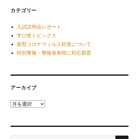
カテゴリー
入試説明会レポート
学び舎トピックス
新型コロナウィルス対策について
特別警報・警報発表時に対応措置
アーカイブ
ア
ー
カ
イ
検
ブ