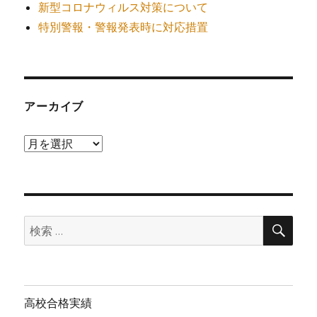
新型コロナウィルス対策について
特別警報・警報発表時に対応措置
アーカイブ
ア
ー
カ
イ
検
ブ
検
索
索:
高校合格実績