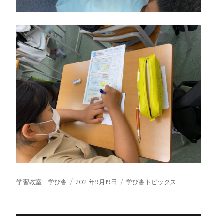
投
投
カ
学習教室 学び舎
2021年9月19日
学び舎トピックス
稿
稿
テ
者
日:
ゴ
リ