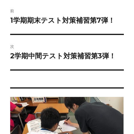
ー
投
前
稿
1学期期末テスト対策補習第7弾！
前
の
ナ
投
ビ
稿:
次
ゲ
2学期中間テスト対策補習第3弾！
次
の
ー
投
シ
稿:
ョ
ン