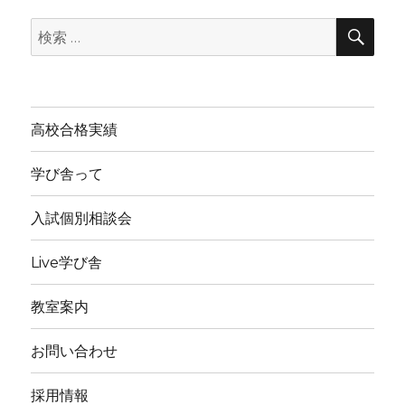
イ
検
ブ
検
索
索:
高校合格実績
学び舎って
入試個別相談会
Live学び舎
教室案内
お問い合わせ
採用情報