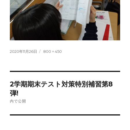
投
フ
2020年11月26日
800 × 450
稿
ル
日:
サ
イ
ズ
投
2学期期末テスト対策特別補習第8
稿
弾!
ナ
内で公開
ビ
ゲ