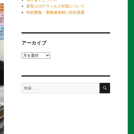
新型コロナウィルス対策について
特別警報・警報発表時に対応措置
アーカイブ
ア
ー
カ
イ
ブ
検
検
索
索: