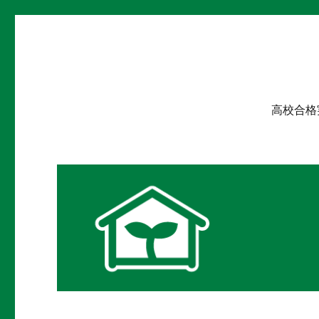
学習教室 学び舎
枚方市にある進学塾です。
高校合格