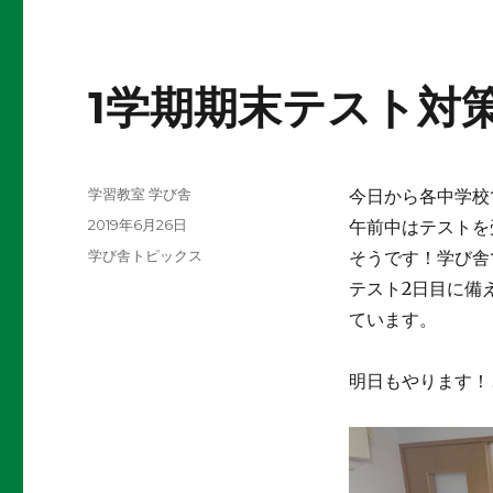
1学期期末テスト対策
投
学習教室 学び舎
今日から各中学校
稿
投
2019年6月26日
午前中はテストを
者
稿
カ
学び舎トピックス
そうです！学び舎
日:
テ
テスト2日目に備
ゴ
ています。
リ
ー
明日もやります！