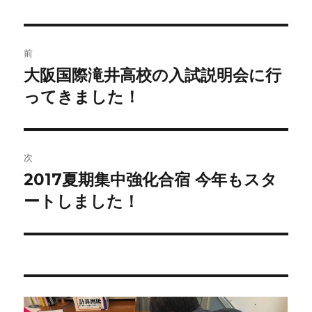
者
日:
ゴ
リ
ー
投
前
稿
大阪国際滝井高校の入試説明会に行
前
の
ってきました！
ナ
投
ビ
稿:
ゲ
次
2017夏期集中強化合宿 今年もスタ
次
ー
の
ートしました！
シ
投
稿:
ョ
ン