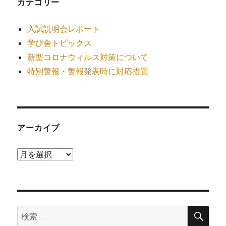
カテゴリー
入試説明会レポート
学び舎トピックス
新型コロナウィルス対策について
特別警報・警報発表時に対応措置
アーカイブ
ア
ー
カ
イ
検
ブ
検
索