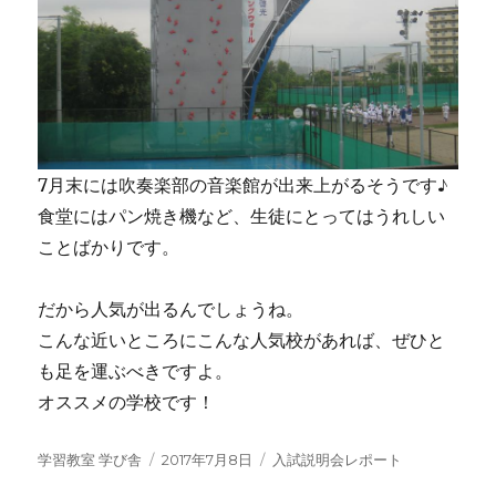
7月末には吹奏楽部の音楽館が出来上がるそうです♪
食堂にはパン焼き機など、生徒にとってはうれしい
ことばかりです。
だから人気が出るんでしょうね。
こんな近いところにこんな人気校があれば、ぜひと
も足を運ぶべきですよ。
オススメの学校です！
投
投
カ
学習教室 学び舎
2017年7月8日
入試説明会レポート
稿
稿
テ