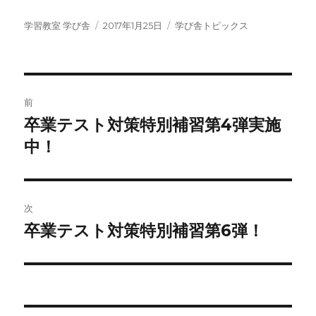
投
投
カ
学習教室 学び舎
2017年1月25日
学び舎トピックス
稿
稿
テ
者
日:
ゴ
リ
ー
投
前
稿
卒業テスト対策特別補習第4弾実施
前
の
中！
ナ
投
ビ
稿:
ゲ
次
卒業テスト対策特別補習第6弾！
次
ー
の
シ
投
稿:
ョ