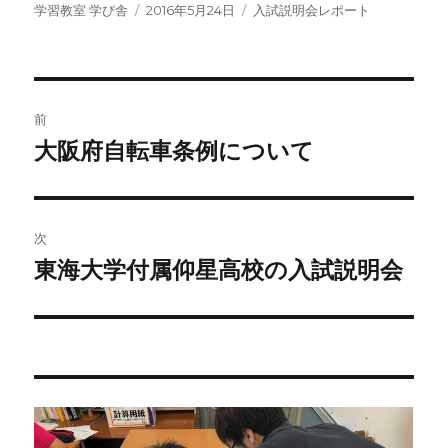
投
投
カ
学習教室 学び舎
2016年5月24日
入試説明会レポート
稿
稿
テ
者
日:
ゴ
リ
ー
投
前
稿
大阪府自転車条例について
前
の
ナ
投
ビ
稿:
次
ゲ
東海大学付属仰星高校の入試説明会
次
の
ー
投
シ
稿:
ョ
ン