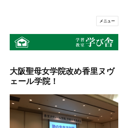
メニュー
学習教室 学び舎
大阪聖母女学院改め香里ヌヴ
ェール学院！