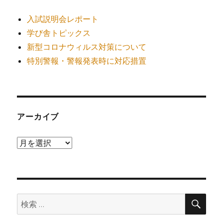
入試説明会レポート
学び舎トピックス
新型コロナウィルス対策について
特別警報・警報発表時に対応措置
アーカイブ
ア
ー
カ
イ
検
ブ
検
索
索: